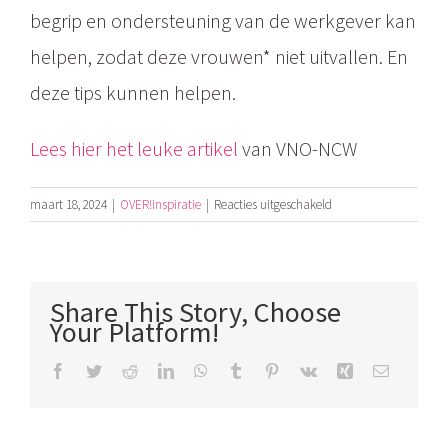
begrip en ondersteuning van de werkgever kan
helpen, zodat deze vrouwen* niet uitvallen. En
deze tips kunnen helpen.
Lees hier het leuke artikel
van VNO-NCW
voor
maart 18, 2024
|
OVER!inspiratie
|
Reacties uitgeschakeld
Waarom
werkgevers
het
over
Share This Story, Choose
de
Your Platform!
overgang
moeten
Facebook
Twitter
Reddit
LinkedIn
WhatsApp
Tumblr
Pinterest
Vk
Xing
E-
mail
hebben