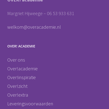
Margriet Hijweege – 06 53 933 631
welkom@overacademie.nl
OVER! ACADEMIE
Over ons
Over!academie
Over!inspiratie
Over!zicht
Over!extra
Leveringsvoorwaarden