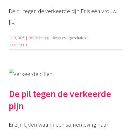
die
rondzingen)
De pil tegen de verkeerde pijn Er is een vrouw
[...]
voor
juli 1, 2026
|
OVER!denken
|
Reacties uitgeschakeld
De
Lees meer
vrouw
zegt:
Ik
voel
me
anders
De pil tegen de verkeerde
pijn
Er zijn tijden waarin een samenleving haar