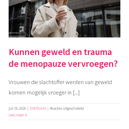
Kunnen geweld en trauma
de menopauze vervroegen?
Vrouwen die slachtoffer werden van geweld
komen mogelijk vroeger in [...]
voor
juli 29, 2026
|
OVER!zicht
|
Reacties uitgeschakeld
Kunnen
Lees meer
geweld
en