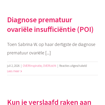
trauma
de
menopauze
Diagnose prematuur
vervroegen?
ovariële insufficiëntie (POI)
Toen Sabrina W. op haar dertigste de diagnose
prematuur ovariële [...]
voor
juli 2, 2026
|
OVER!inspiratie
,
OVER!zicht
|
Reacties uitgeschakeld
Diagnose
Lees meer
prematuur
ovariële
insufficiëntie
(POI)
Kun je verslaafd raken aan