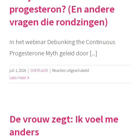
progesteron? (En andere
vragen die rondzingen)
In het webinar Debunking the Continuous
Progesterone Myth geleid door [...]
voor
juli 1, 2026
|
OVER!zicht
|
Reacties uitgeschakeld
Kun
Lees meer
je
verslaafd
raken
aan
progesteron?
De vrouw zegt: Ik voel me
(En
andere
anders
vragen