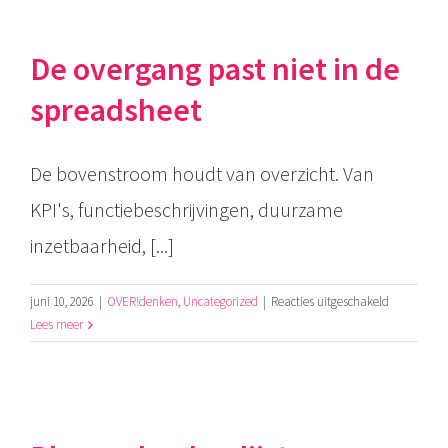
overgang:
de
kracht
De overgang past niet in de
van
de
spreadsheet
onderstroom
De bovenstroom houdt van overzicht. Van
KPI's, functiebeschrijvingen, duurzame
inzetbaarheid, [...]
voor
juni 10, 2026
|
OVER!denken
,
Uncategorized
|
Reacties uitgeschakeld
De
Lees meer
overgang
past
niet
in
de