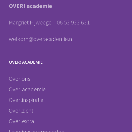
OVER! academie
Margriet Hijweege – 06 53 933 631
welkom@overacademie.nl
OVER! ACADEMIE
Over ons
Over!academie
Over!inspiratie
Over!zicht
Over!extra
Leveringsvoorwaarden