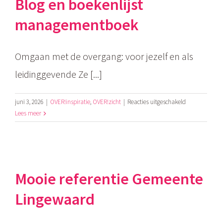
Blog en boekenlijst
spreadshee
managementboek
Omgaan met de overgang: voor jezelf en als
leidinggevende Ze [...]
voor
juni 3, 2026
|
OVER!inspiratie
,
OVER!zicht
|
Reacties uitgeschakeld
Blog
Lees meer
en
boekenlijst
management
Mooie referentie Gemeente
Lingewaard