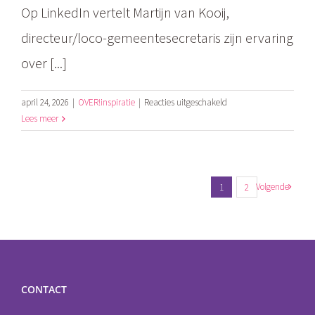
Op LinkedIn vertelt Martijn van Kooij,
directeur/loco-gemeentesecretaris zijn ervaring
over [...]
voor
april 24, 2026
|
OVER!inspiratie
|
Reacties uitgeschakeld
Mooie
Lees meer
referentie
Gemeente
Lingewaard
Volgende
1
2
CONTACT