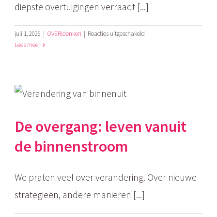
diepste overtuigingen verraadt [...]
voor
juli 1, 2026
|
OVER!denken
|
Reacties uitgeschakeld
De
Lees meer
pil
tegen
de
verkeerde
pijn
De overgang: leven vanuit
de binnenstroom
We praten veel over verandering. Over nieuwe
strategieën, andere manieren [...]