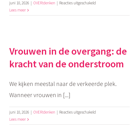
voor
juni 10, 2026
|
OVER!denken
|
Reacties uitgeschakeld
De
Lees meer
overgang:
leven
vanuit
de
binnenstroom
Vrouwen in de overgang: de
kracht van de onderstroom
We kijken meestal naar de verkeerde plek.
Wanneer vrouwen in [...]
voor
juni 10, 2026
|
OVER!denken
|
Reacties uitgeschakeld
Vrouwen
Lees meer
in
de