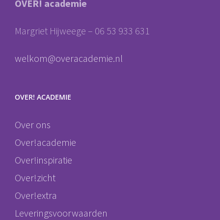
OVER! academie
Margriet Hijweege – 06 53 933 631
welkom@overacademie.nl
OVER! ACADEMIE
Over ons
Over!academie
Over!inspiratie
Over!zicht
Over!extra
Leveringsvoorwaarden