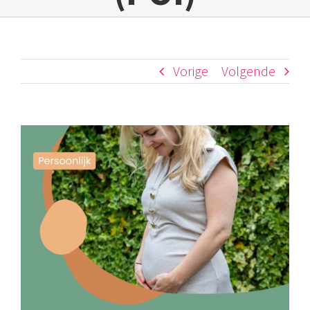
Vorige
Volgende
Bekijk
grotere
afbeelding