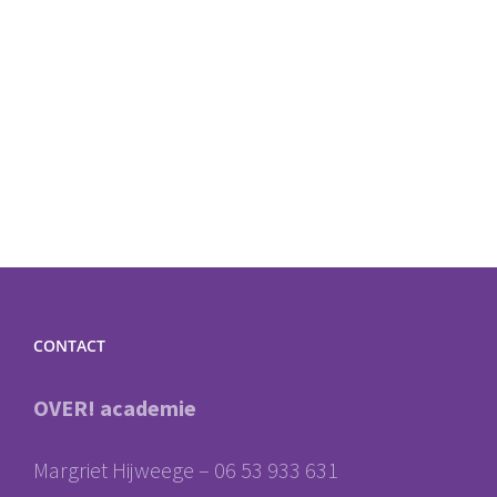
CONTACT
OVER! academie
Margriet Hijweege – 06 53 933 631