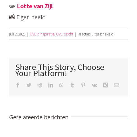
✏️
Lotte van Zijl
📸 Eigen beeld
voor
juli 2, 2026
|
OVER!inspiratie
,
OVER!zicht
|
Reacties uitgeschakeld
Diagnose
prematuur
ovariële
insufficiëntie
Share This Story, Choose
(POI)
Your Platform!
Facebook
Twitter
Reddit
LinkedIn
WhatsApp
Tumblr
Pinterest
Vk
Xing
E-
mail
Gerelateerde berichten