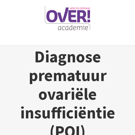
Ga
naar
inhoud
Diagnose
prematuur
ovariële
insufficiëntie
(POI)