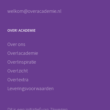
welkom@overacademie.nl
OVER! ACADEMIE
Over ons
Over!academie
Over!inspiratie
Over!zicht
Over!extra
Leveringsvoorwaarden
Dit is een initiatief van Zijwegen