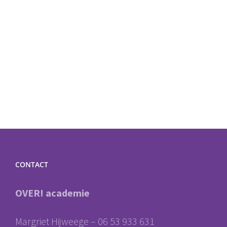
CONTACT
OVER! academie
Margriet Hijweege – 06 53 933 631