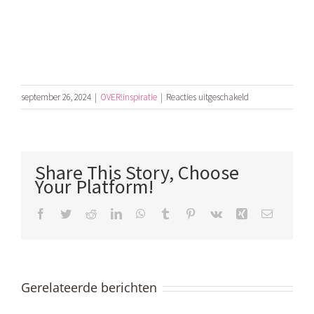
voor
september 26, 2024
|
OVER!inspiratie
|
Reacties uitgeschakeld
Het
is
een
probleem
Share This Story, Choose
voor
Your Platform!
ons
allemaal
Facebook
Twitter
Reddit
LinkedIn
WhatsApp
Tumblr
Pinterest
Vk
Xing
E-
mail
Gerelateerde berichten