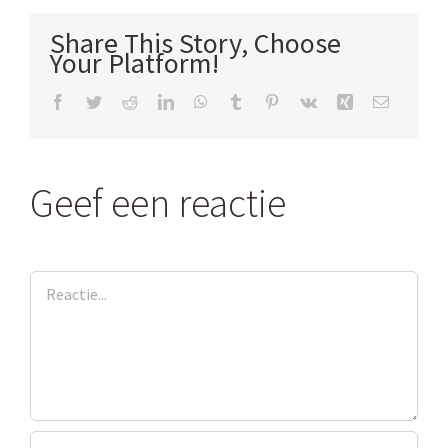
Share This Story, Choose
Your Platform!
Facebook
Twitter
Reddit
LinkedIn
WhatsApp
Tumblr
Pinterest
Vk
Xing
E-
mail
Geef een reactie
Reactie