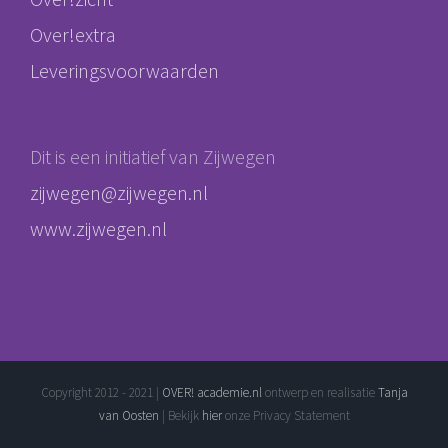
Over!extra
Leveringsvoorwaarden
Dit is een initiatief van Zijwegen
zijwegen@zijwegen.nl
www.zijwegen.nl
Copyright 2012 - 2021 |
OVER! academie.nl
ontwerp en realisatie
Tanja
van Oosten
| Bekijk
hier
onze Privacy Statement