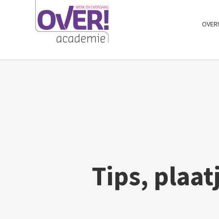
Ga
OVER
naar
inhoud
Tips, plaat