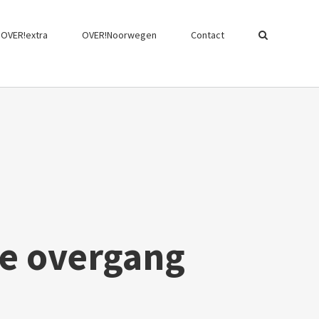
OVER!extra
OVER!Noorwegen
Contact
 de overgang