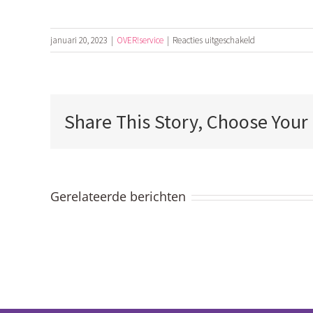
voor
januari 20, 2023
|
OVER!service
|
Reacties uitgeschakeld
Tips,
plaatjes
en
cijfers
Share This Story, Choose Your
over
de
overgang
Gerelateerde berichten