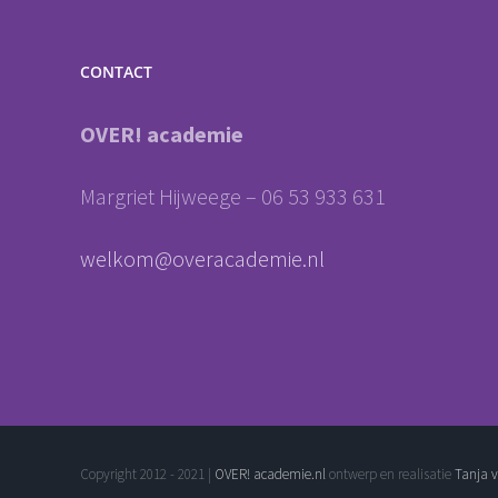
CONTACT
OVER! academie
Margriet Hijweege – 06 53 933 631
welkom@overacademie.nl
Copyright 2012 - 2021 |
OVER! academie.nl
ontwerp en realisatie
Tanja 