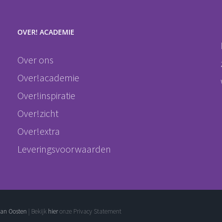
OVER! ACADEMIE
Over ons
Over!academie
Over!inspiratie
Over!zicht
Over!extra
Leveringsvoorwaarden
van Oosten
| Bekijk
hier
onze Privacy Statement